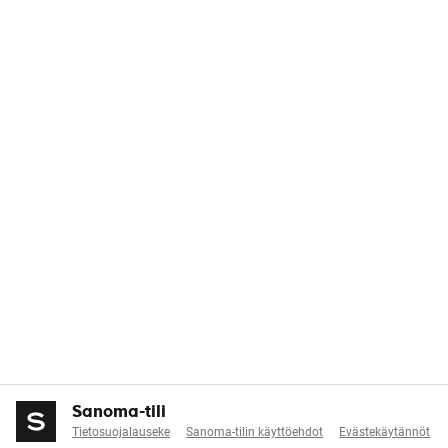
Sanoma-tili
Tietosuojalauseke
Sanoma-tilin käyttöehdot
Evästekäytännöt