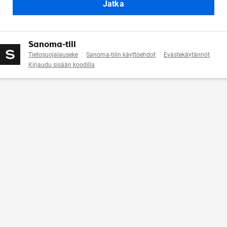
Jatka
Sanoma-tili
Tietosuojalauseke
Sanoma-tilin käyttöehdot
Evästekäytännöt
Kirjaudu sisään koodilla