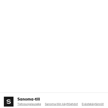
Sanoma-tili
Tietosuojalauseke
Sanoma-tilin käyttöehdot
Evästekäytännöt