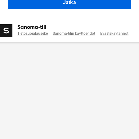
Jatka
Sanoma-tili
Tietosuojalauseke
Sanoma-tilin käyttöehdot
Evästekäytännöt