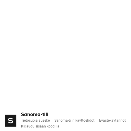
Sanoma-tili
Tietosuojalauseke
Sanoma-tilin käyttöehdot
Evästekäytännöt
Kirjaudu sisään koodilla