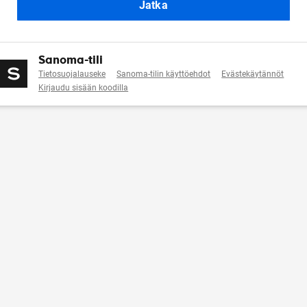
Jatka
Sanoma-tili
Tietosuojalauseke
Sanoma-tilin käyttöehdot
Evästekäytännöt
Kirjaudu sisään koodilla