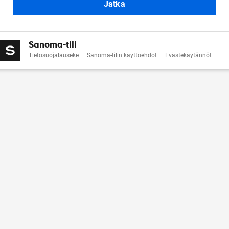
Jatka
Sanoma-tili
Tietosuojalauseke
Sanoma-tilin käyttöehdot
Evästekäytännöt