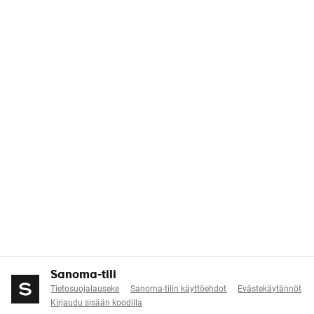
Sanoma-tili
Tietosuojalauseke
Sanoma-tilin käyttöehdot
Evästekäytännöt
Kirjaudu sisään koodilla