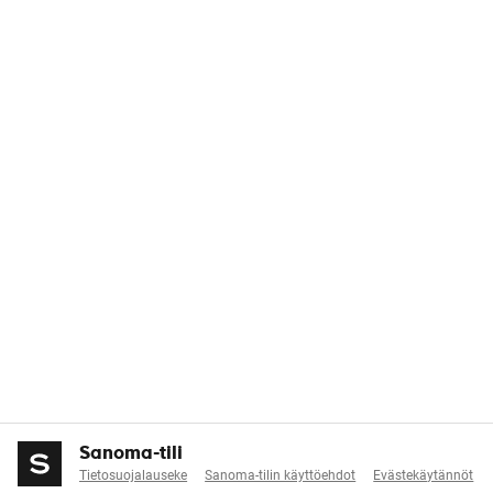
Sanoma-tili
Tietosuojalauseke
Sanoma-tilin käyttöehdot
Evästekäytännöt