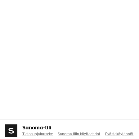
Sanoma-tili
Tietosuojalauseke
Sanoma-tilin käyttöehdot
Evästekäytännöt