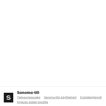
Sanoma-tili
Tietosuojalauseke
Sanoma-tilin käyttöehdot
Evästekäytännöt
Kirjaudu sisään koodilla