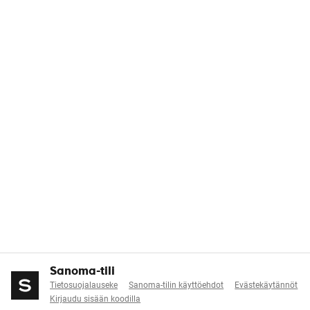
Sanoma-tili
Tietosuojalauseke
Sanoma-tilin käyttöehdot
Evästekäytännöt
Kirjaudu sisään koodilla