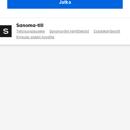
Jatka
Sanoma-tili
Tietosuojalauseke
Sanoma-tilin käyttöehdot
Evästekäytännöt
Kirjaudu sisään koodilla