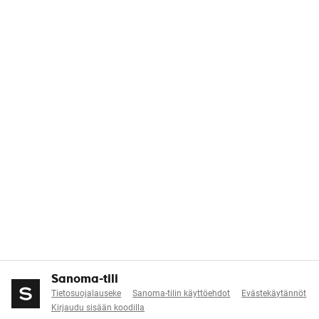
Sanoma-tili
Tietosuojalauseke
Sanoma-tilin käyttöehdot
Evästekäytännöt
Kirjaudu sisään koodilla