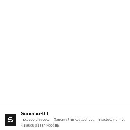
Sanoma-tili
Tietosuojalauseke
Sanoma-tilin käyttöehdot
Evästekäytännöt
Kirjaudu sisään koodilla