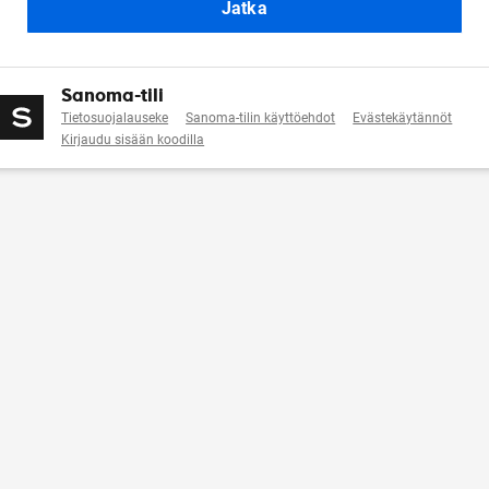
Jatka
Sanoma-tili
Tietosuojalauseke
Sanoma-tilin käyttöehdot
Evästekäytännöt
Kirjaudu sisään koodilla