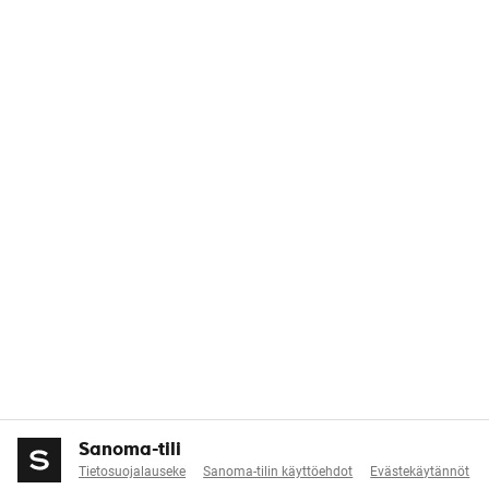
Sanoma-tili
Tietosuojalauseke
Sanoma-tilin käyttöehdot
Evästekäytännöt