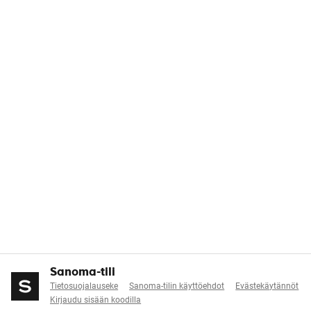
Sanoma-tili
Tietosuojalauseke
Sanoma-tilin käyttöehdot
Evästekäytännöt
Kirjaudu sisään koodilla