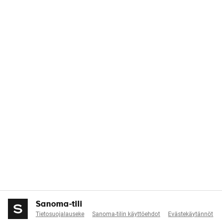
Sanoma-tili
Tietosuojalauseke
Sanoma-tilin käyttöehdot
Evästekäytännöt