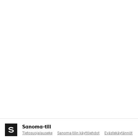
Sanoma-tili
Tietosuojalauseke
Sanoma-tilin käyttöehdot
Evästekäytännöt