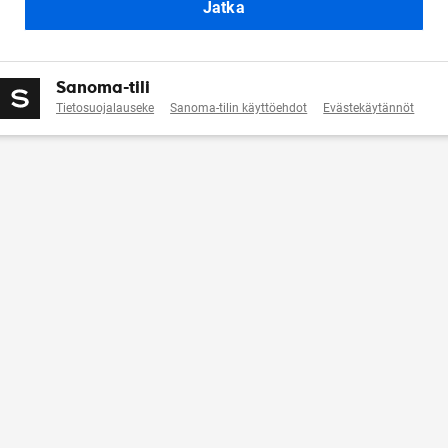
Jatka
Sanoma-tili
Tietosuojalauseke
Sanoma-tilin käyttöehdot
Evästekäytännöt