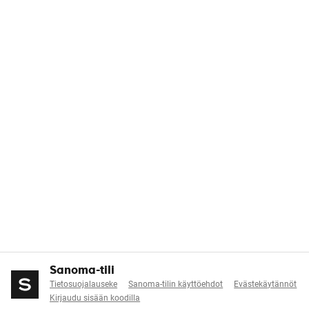
Sanoma-tili
Tietosuojalauseke
Sanoma-tilin käyttöehdot
Evästekäytännöt
Kirjaudu sisään koodilla