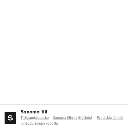
Sanoma-tili
Tietosuojalauseke
Sanoma-tilin käyttöehdot
Evästekäytännöt
Kirjaudu sisään koodilla