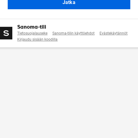
Jatka
Sanoma-tili
Tietosuojalauseke
Sanoma-tilin käyttöehdot
Evästekäytännöt
Kirjaudu sisään koodilla