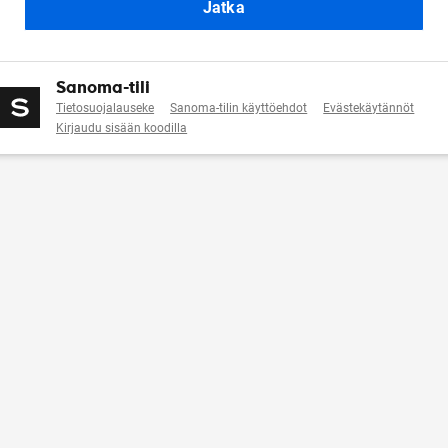
Jatka
Sanoma-tili
Tietosuojalauseke
Sanoma-tilin käyttöehdot
Evästekäytännöt
Kirjaudu sisään koodilla