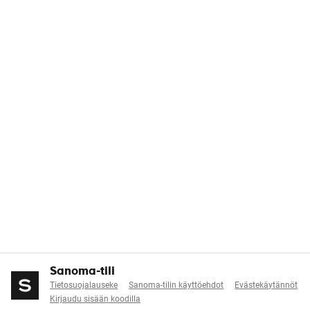
Sanoma-tili
Tietosuojalauseke
Sanoma-tilin käyttöehdot
Evästekäytännöt
Kirjaudu sisään koodilla