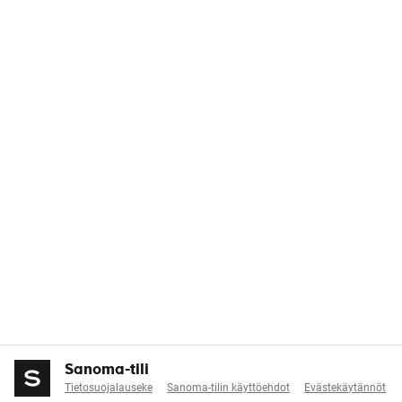
Sanoma-tili
Tietosuojalauseke
Sanoma-tilin käyttöehdot
Evästekäytännöt