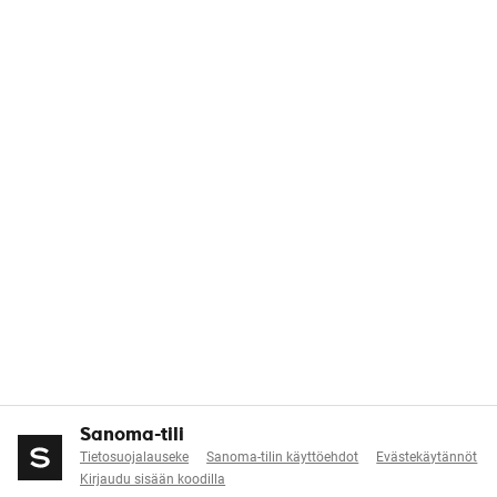
Sanoma-tili
Tietosuojalauseke
Sanoma-tilin käyttöehdot
Evästekäytännöt
Kirjaudu sisään koodilla