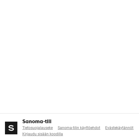
Sanoma-tili
Tietosuojalauseke
Sanoma-tilin käyttöehdot
Evästekäytännöt
Kirjaudu sisään koodilla