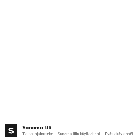
Sanoma-tili
Tietosuojalauseke
Sanoma-tilin käyttöehdot
Evästekäytännöt