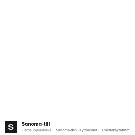
Sanoma-tili
Tietosuojalauseke
Sanoma-tilin käyttöehdot
Evästekäytännöt