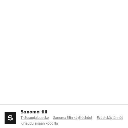
Sanoma-tili
Tietosuojalauseke
Sanoma-tilin käyttöehdot
Evästekäytännöt
Kirjaudu sisään koodilla