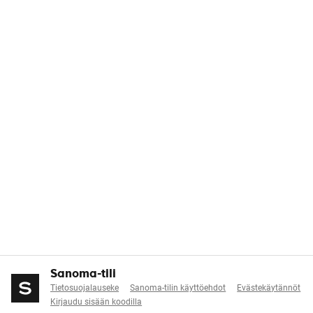
Sanoma-tili
Tietosuojalauseke
Sanoma-tilin käyttöehdot
Evästekäytännöt
Kirjaudu sisään koodilla