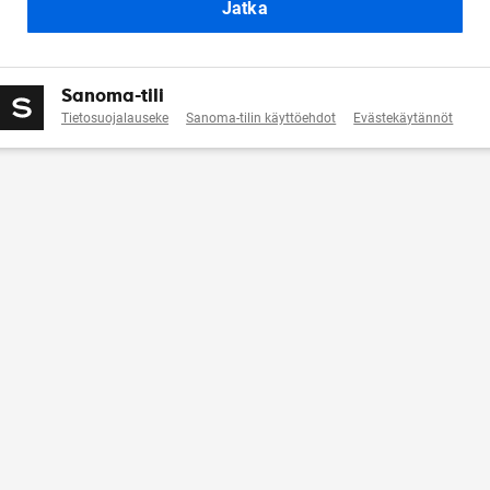
Jatka
Sanoma-tili
Tietosuojalauseke
Sanoma-tilin käyttöehdot
Evästekäytännöt