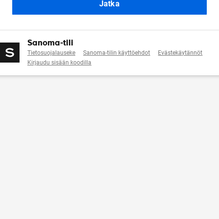
Jatka
Sanoma-tili
Tietosuojalauseke
Sanoma-tilin käyttöehdot
Evästekäytännöt
Kirjaudu sisään koodilla