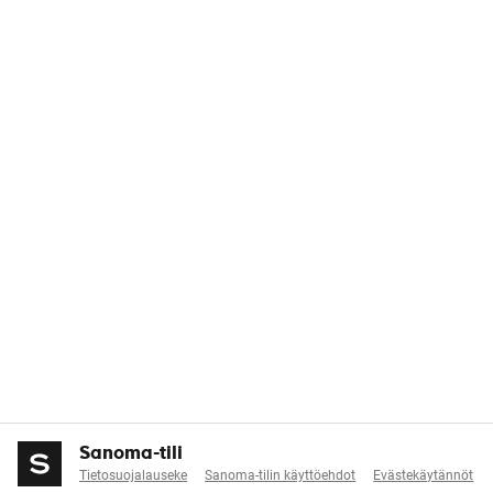
Sanoma-tili
Tietosuojalauseke
Sanoma-tilin käyttöehdot
Evästekäytännöt