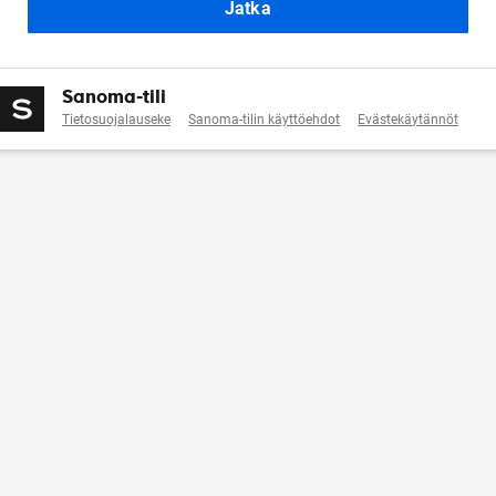
Jatka
Sanoma-tili
Tietosuojalauseke
Sanoma-tilin käyttöehdot
Evästekäytännöt