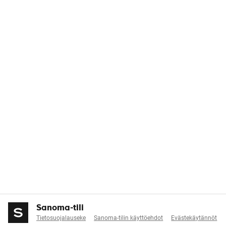
Sanoma-tili
Tietosuojalauseke
Sanoma-tilin käyttöehdot
Evästekäytännöt