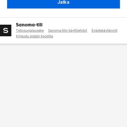
Jatka
Sanoma-tili
Tietosuojalauseke
Sanoma-tilin käyttöehdot
Evästekäytännöt
Kirjaudu sisään koodilla