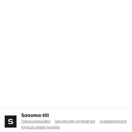
Sanoma-tili
Tietosuojalauseke
Sanoma-tilin käyttöehdot
Evästekäytännöt
Kirjaudu sisään koodilla