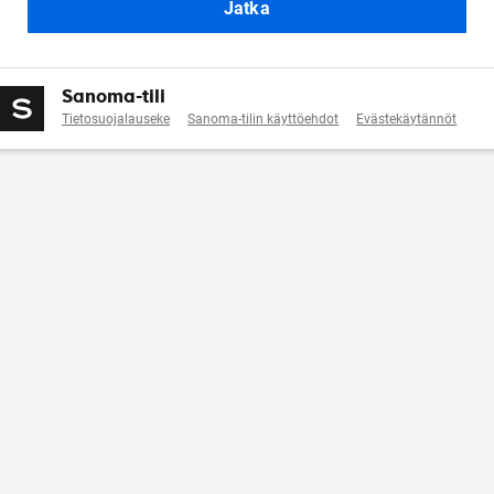
Jatka
Sanoma-tili
Tietosuojalauseke
Sanoma-tilin käyttöehdot
Evästekäytännöt