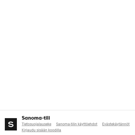
Sanoma-tili
Tietosuojalauseke
Sanoma-tilin käyttöehdot
Evästekäytännöt
Kirjaudu sisään koodilla