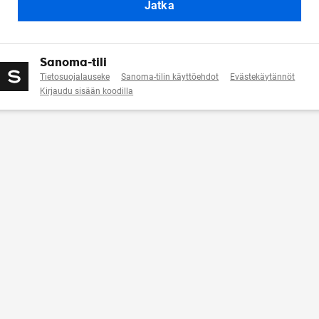
Jatka
Sanoma-tili
Tietosuojalauseke
Sanoma-tilin käyttöehdot
Evästekäytännöt
Kirjaudu sisään koodilla