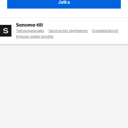
Jatka
Sanoma-tili
Tietosuojalauseke
Sanoma-tilin käyttöehdot
Evästekäytännöt
Kirjaudu sisään koodilla