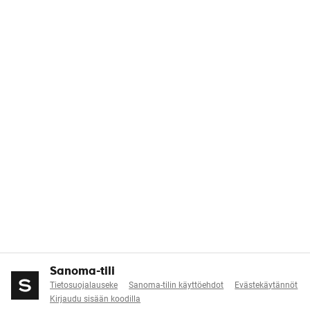
Sanoma-tili
Tietosuojalauseke
Sanoma-tilin käyttöehdot
Evästekäytännöt
Kirjaudu sisään koodilla