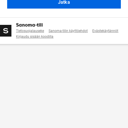
Jatka
Sanoma-tili
Tietosuojalauseke
Sanoma-tilin käyttöehdot
Evästekäytännöt
Kirjaudu sisään koodilla