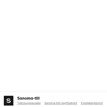
Sanoma-tili
Tietosuojalauseke
Sanoma-tilin käyttöehdot
Evästekäytännöt