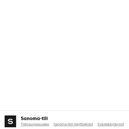
Sanoma-tili
Tietosuojalauseke
Sanoma-tilin käyttöehdot
Evästekäytännöt