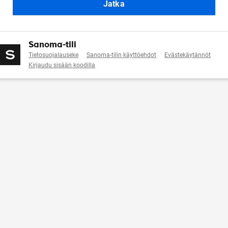
Jatka
Sanoma-tili
Tietosuojalauseke
Sanoma-tilin käyttöehdot
Evästekäytännöt
Kirjaudu sisään koodilla